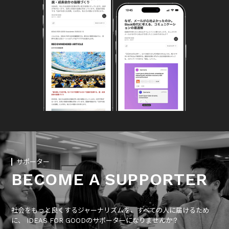
サポーター
BECOME A SUPPORTER
社会をもっと良くするジャーナリズムを、すべての人に届けるため
に、 IDEAS FOR GOODのサポーターになりませんか？