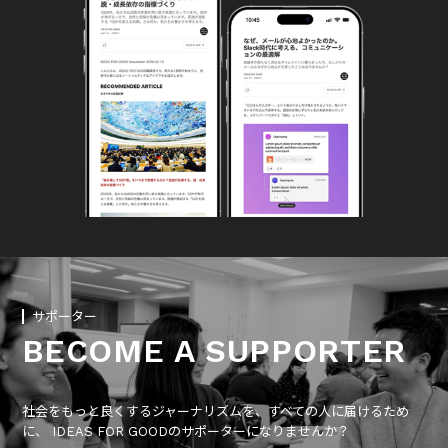
サポーター
BECOME A SUPPORTER
社会をもっと良くするジャーナリズムを、すべての人に届けるため
に、 IDEAS FOR GOODのサポーターになりませんか？