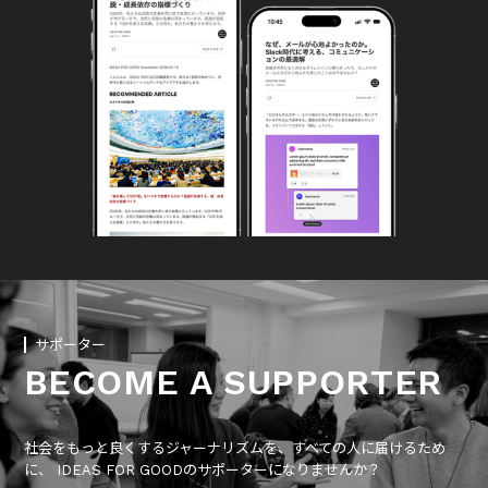
サポーター
BECOME A SUPPORTER
社会をもっと良くするジャーナリズムを、すべての人に届けるため
に、 IDEAS FOR GOODのサポーターになりませんか？