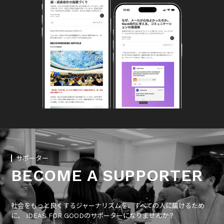
サポーター
BECOME A SUPPORTER
社会をもっと良くするジャーナリズムを、すべての人に届けるため
に、 IDEAS FOR GOODのサポーターになりませんか？