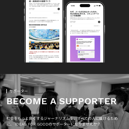
サポーター
BECOME A SUPPORTER
社会をもっと良くするジャーナリズムを、すべての人に届けるため
に、 IDEAS FOR GOODのサポーターになりませんか？