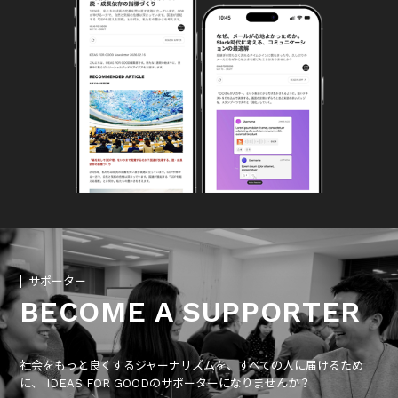
サポーター
BECOME A SUPPORTER
社会をもっと良くするジャーナリズムを、すべての人に届けるため
に、 IDEAS FOR GOODのサポーターになりませんか？