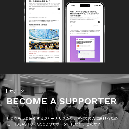
サポーター
BECOME A SUPPORTER
社会をもっと良くするジャーナリズムを、すべての人に届けるため
に、 IDEAS FOR GOODのサポーターになりませんか？