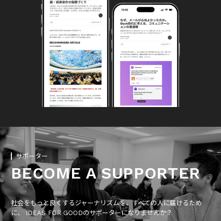
サポーター
BECOME A SUPPORTER
社会をもっと良くするジャーナリズムを、すべての人に届けるため
に、 IDEAS FOR GOODのサポーターになりませんか？