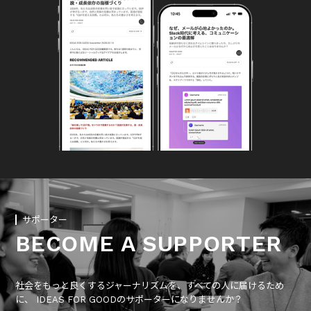
サポーター
BECOME A SUPPORTER
社会をもっと良くするジャーナリズムを、すべての人に届けるため
に、 IDEAS FOR GOODのサポーターになりませんか？