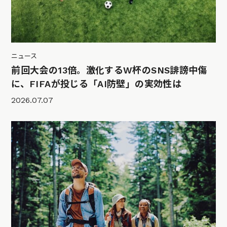
ニュース
前回大会の13倍。激化するW杯のSNS誹謗中傷
に、FIFAが投じる「AI防壁」の実効性は
2026.07.07