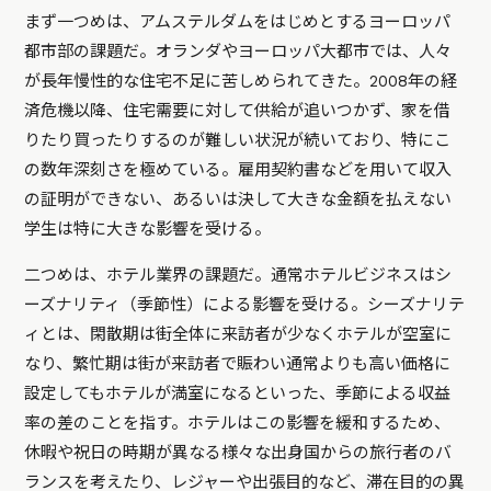
まず一つめは、アムステルダムをはじめとするヨーロッパ
都市部の課題だ。オランダやヨーロッパ大都市では、人々
が長年慢性的な住宅不足に苦しめられてきた。2008年の経
済危機以降、住宅需要に対して供給が追いつかず、家を借
りたり買ったりするのが難しい状況が続いており、特にこ
の数年深刻さを極めている。雇用契約書などを用いて収入
の証明ができない、あるいは決して大きな金額を払えない
学生は特に大きな影響を受ける。
二つめは、ホテル業界の課題だ。通常ホテルビジネスはシ
ーズナリティ（季節性）による影響を受ける。シーズナリテ
ィとは、閑散期は街全体に来訪者が少なくホテルが空室に
なり、繁忙期は街が来訪者で賑わい通常よりも高い価格に
設定してもホテルが満室になるといった、季節による収益
率の差のことを指す。ホテルはこの影響を緩和するため、
休暇や祝日の時期が異なる様々な出身国からの旅行者のバ
ランスを考えたり、レジャーや出張目的など、滞在目的の異