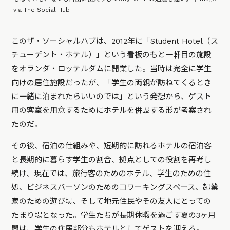
via The Social Hub
このザ・ソーシャルハブは、2012年に「Student Hotel（ス
チューデント・ホテル）」という看板のもと一軒目の施設
をオランダ・ロッテルダムに開業した。当時は完全に学生
向けの居住施設だったが、「学生の両親が訪ねてくるとき
に一緒に泊まれたらいいのでは」という発想から、ゲスト
用の客室を用意するためにホテルを併設する形が考案され
たのだ。
その後、宿泊の仕組みや、短期的に訪れるホテルの宿泊客
と長期的に暮らす学生の割合、拠点としての役割を再考し
続け、現在では、旅行客のためのホテル、学生のための住
処、ビジネスパーソンのためのコワーキングスペース、起業
家のための遊び場、そして地元住民やその友人にとっての
たまり場となった。学生たちが長期休暇を過ごす夏の3ヶ月
間は、学生の住居部分もホテルとしてゲストを迎える。