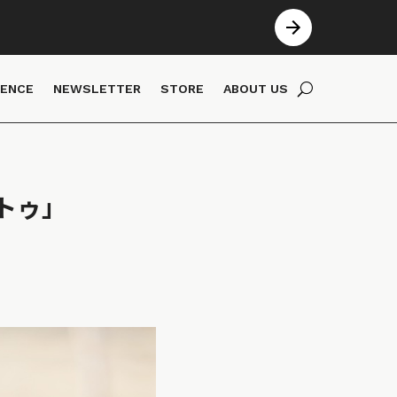
IENCE
NEWSLETTER
STORE
ABOUT US
トゥ」