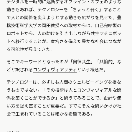
デジタルを一時的に遮断するオフライン・カフェのような
動きもあれば、テクノロジーを「ちょっと弱く」すること
で人との関係を変えようとする動きも広がりを見せた。豊
橋技術科学大学の岡田教授への取材からは、自己完結型の
ロボットから、人の助けを引き出しながら共生するロボッ
トへ移行することが、寛容さを備えた豊かな社会につなが
る可能性が見えてきた。
そこでキーワードとなったのが「自律共生」「共愉的」な
どと訳される
コンヴィヴィアリティ
という概念だ。
テクノロジーは、必ずしも人間のウェルビーイングを損な
うものではない。「その技術は人と
コンヴィヴィアル
な関
係を築くことができるか」と問うてみることで、設計や使
い方を捉え直すことが重要だ。すでにそんな問いかけが社
会で生まれていることは確かな希望である。