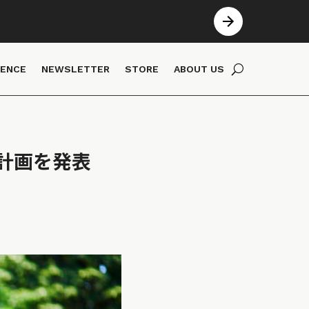
IENCE
NEWSLETTER
STORE
ABOUT US
計画を発表