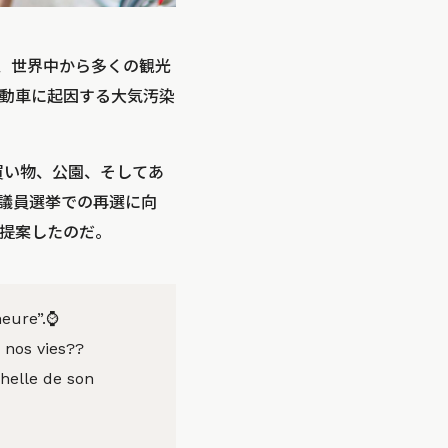
、世界中から多くの観光
動車に起因する大気汚染
買い物、公園、そしてあ
会議員選挙での再選に向
を提案したのだ。
eure”.⌚️
 nos vies??
chelle de son