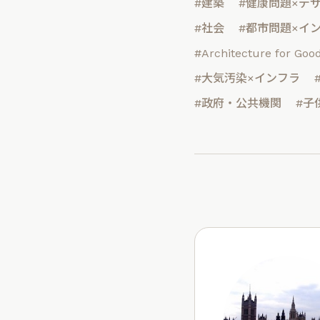
#建築
#健康問題×デ
#社会
#都市問題×イ
#Architecture for Goo
#大気汚染×インフラ
#政府・公共機関
#子