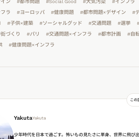
ザイン
#都市問題
#Social Good
#大気汚染
#インフラ
ンフラ
#ヨーロッパ
#健康問題
#都市問題×デザイン
#
d
#子供×建築
#ソーシャルグッド
#交通問題
#選挙
#街づくり
#パリ
#交通問題×インフラ
#都市計画
#自
供
#健康問題×インフラ
この
Yakuta
Yakuta
少年時代を日本で過ごす。怖いもの見たさに単身、世界に飛び