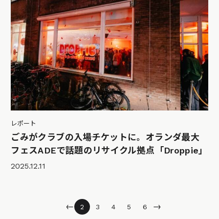
レポート
ごみがクラブの入場チケットに。オランダ最大
フェスADEで話題のリサイクル拠点「Droppie」
2025.12.11
←
→
2
3
4
5
6