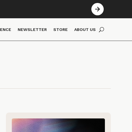
IENCE
NEWSLETTER
STORE
ABOUT US