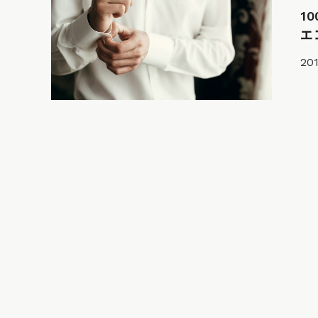
1
エ
201