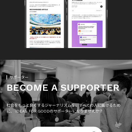
サポーター
BECOME A SUPPORTER
社会をもっと良くするジャーナリズムを、すべての人に届けるため
に、 IDEAS FOR GOODのサポーターになりませんか？