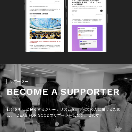
サポーター
BECOME A SUPPORTER
社会をもっと良くするジャーナリズムを、すべての人に届けるため
に、 IDEAS FOR GOODのサポーターになりませんか？