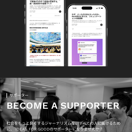
サポーター
BECOME A SUPPORTER
社会をもっと良くするジャーナリズムを、すべての人に届けるため
に、 IDEAS FOR GOODのサポーターになりませんか？