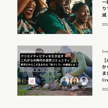
一
り
減
202
Eve
【
か
ま
Cr
202