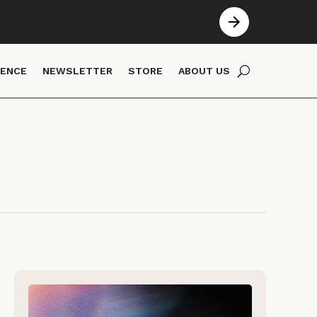
IENCE
NEWSLETTER
STORE
ABOUT US