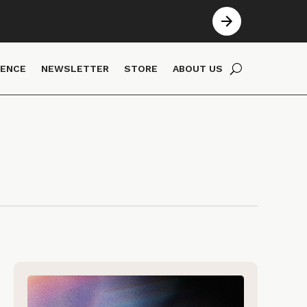
IENCE
NEWSLETTER
STORE
ABOUT US