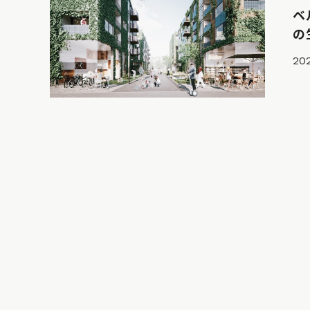
ベ
の
202