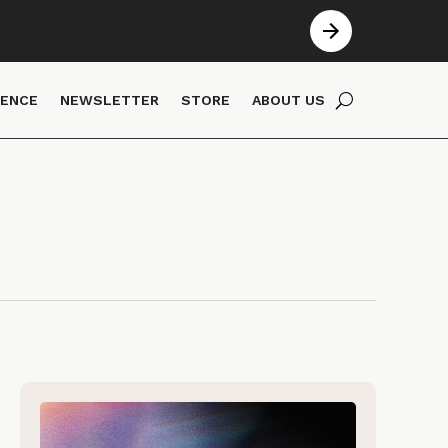
IENCE
NEWSLETTER
STORE
ABOUT US