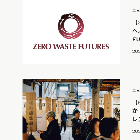
ニ
【
へ
F
20
ニ
【
か
レ
20