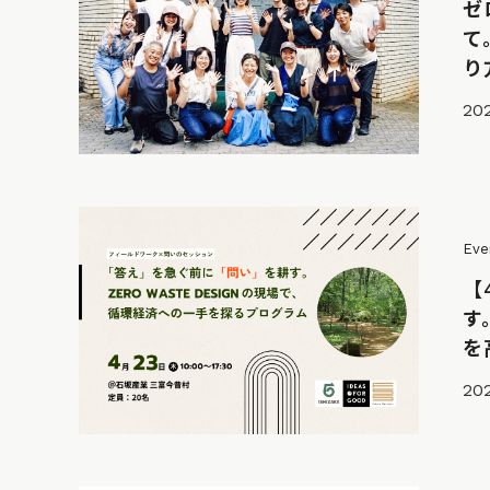
ゼ
て
り
202
Eve
【
す
を
202