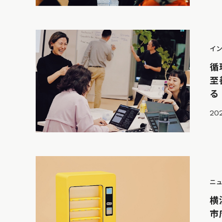
イ
循
至
る
202
ニ
横
市