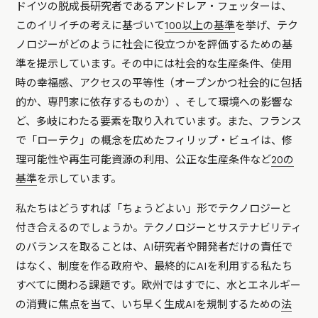
ドイツの脱成長研究者であるアンドレア・フェッターは、
このイリイチの考えに基づいて
100以上の基準
を挙げ、テク
ノロジーがどのように社会に役立つかを評価するための基
準を提示しています。その中には社会的な生産条件、使用
時の幸福感、アクセスの平等性（オープンかつ社会的に包括
的か、専門家に依存するものか）、そして環境への影響な
ど、多岐にわたる要素を取り入れています。また、フランス
で「ローテク」の概念を広めたフィリップ・ビュイは、修
理可能性や再生可能資源の利用、公正な生産条件など
20の
基準
を示しています。
私たちはどうすれば「ちょうどよい」形でテクノロジーと
付き合えるのでしょうか。テクノロジーとサステナビリティ
のバランスを取ることは、AI研究者や開発者だけの責任で
はなく、制度を作る政府や、最終的にAIを利用する私たち
すべてに関わる課題です。欧州ではすでに、水とエネルギー
の消費に焦点を当て、いち早く生成AIを規制するための
法