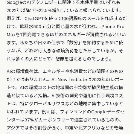
GoogleのAIテクノロジーに関連する水使用量はいずれも
2022年以降17～22.5%増加していると報じられています。
例えば、ChatGPTを使って100語程度のメールを作成するだ
けで、飲料水500ml分と同じ量の水が使われ、iPhone Pro
Maxを7回充電できるほどのエネルギーが消費されるといい
ます。私たちが日々の仕事で「数分」を節約するために使
うAIが、どれだけ大きな環境負荷をもたらしているか。そ
れは多くの人にとって、想像を超えるものでしょう。
AIの環境負荷は、エネルギーや水消費などの問題そのもの
だけではありません。AI Now Instituteは2023年のレポー
トで、AIの環境コストの地域間の不均衡が植民地主義の構
造と似ていると指摘。AI技術の開発や運用に伴う環境コス
トは、特にグローバルサウスなどの地域に集中していると
いわれています。例えば、フィンランドのGoogleデータセ
ンターは97%がカーボンフリーで運営されているものの、
アジアではその割合が低く、中東や北アフリカなどの乾燥