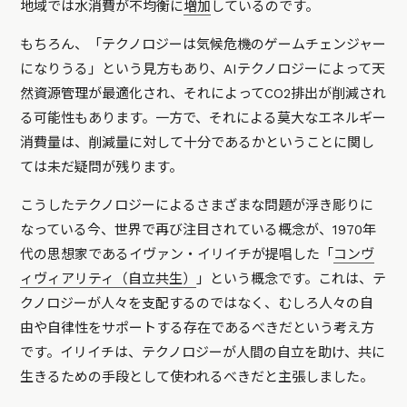
地域では水消費が不均衡に
増加
しているのです。
もちろん、「テクノロジーは気候危機のゲームチェンジャー
になりうる」という見方もあり、AIテクノロジーによって天
然資源管理が最適化され、それによってCO2排出が削減され
る可能性もあります。一方で、それによる莫大なエネルギー
消費量は、削減量に対して十分であるかということに関し
ては未だ疑問が残ります。
こうしたテクノロジーによるさまざまな問題が浮き彫りに
なっている今、世界で再び注目されている概念が、1970年
代の思想家であるイヴァン・イリイチが提唱した「
コンヴ
ィヴィアリティ（自立共生）
」という概念です。これは、テ
クノロジーが人々を支配するのではなく、むしろ人々の自
由や自律性をサポートする存在であるべきだという考え方
です。イリイチは、テクノロジーが人間の自立を助け、共に
生きるための手段として使われるべきだと主張しました。