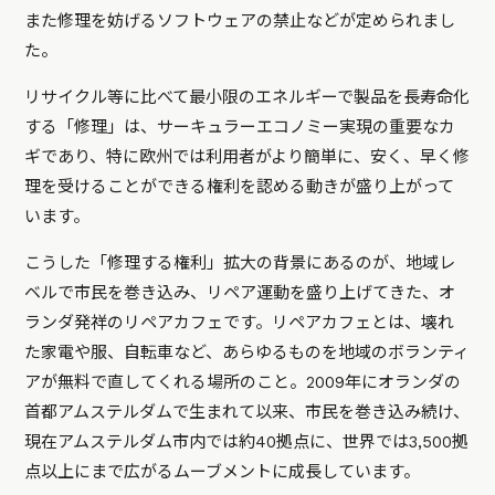
また修理を妨げるソフトウェアの禁止などが定められまし
た。
リサイクル等に比べて最小限のエネルギーで製品を長寿命化
する「修理」は、サーキュラーエコノミー実現の重要なカ
ギであり、特に欧州では利用者がより簡単に、安く、早く修
理を受けることができる権利を認める動きが盛り上がって
います。
こうした「修理する権利」拡大の背景にあるのが、地域レ
ベルで市民を巻き込み、リペア運動を盛り上げてきた、オ
ランダ発祥のリペアカフェです。リペアカフェとは、壊れ
た家電や服、自転車など、あらゆるものを地域のボランティ
アが無料で直してくれる場所のこと。2009年にオランダの
首都アムステルダムで生まれて以来、市民を巻き込み続け、
現在アムステルダム市内では約40拠点に、世界では3,500拠
点以上にまで広がるムーブメントに成長しています。