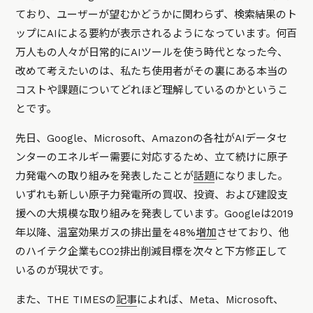
ており、ユーザーが望むかどうかに関わらず、検索結果のト
ップにAIによる要約が表示されるようになっています。何百
万人もの人々が日常的にAIツールを使う時代となった今、
改めて考えたいのは、私たち使用者がその裏にある本当の
コストや課題についてどれほど理解しているのかというこ
とです。
先日、Google、Microsoft、Amazonの各社がAIデータセ
ンターのエネルギー需要に対応するため、立て続けに原子
力発電への取り組みを発表したことが
話題
になりました。
いずれも新しい原子力発電所の買収、投資、および建設支
援への大規模な取り組みを発表しています。Googleは2019
年以降、温室効果ガスの排出量を48%
増加
させており、他
のハイテク企業もCO2排出削減目標を次々と下方修正して
いるのが現状です。
また、THE TIMESの
記事
によれば、Meta、Microsoft、