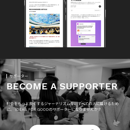
サポーター
BECOME A SUPPORTER
社会をもっと良くするジャーナリズムを、すべての人に届けるため
に、 IDEAS FOR GOODのサポーターになりませんか？