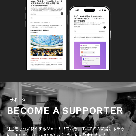
サポーター
BECOME A SUPPORTER
社会をもっと良くするジャーナリズムを、すべての人に届けるため
に、 IDEAS FOR GOODのサポーターになりませんか？