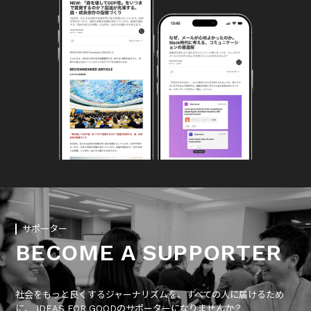
サポーター
BECOME A SUPPORTER
社会をもっと良くするジャーナリズムを、すべての人に届けるため
に、 IDEAS FOR GOODのサポーターになりませんか？