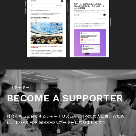
サポーター
BECOME A SUPPORTER
社会をもっと良くするジャーナリズムを、すべての人に届けるため
に、 IDEAS FOR GOODのサポーターになりませんか？