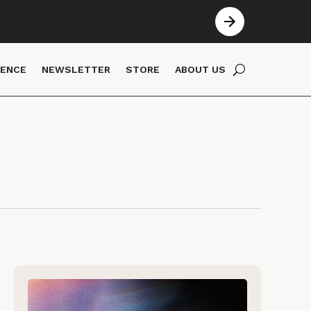
IENCE
NEWSLETTER
STORE
ABOUT US