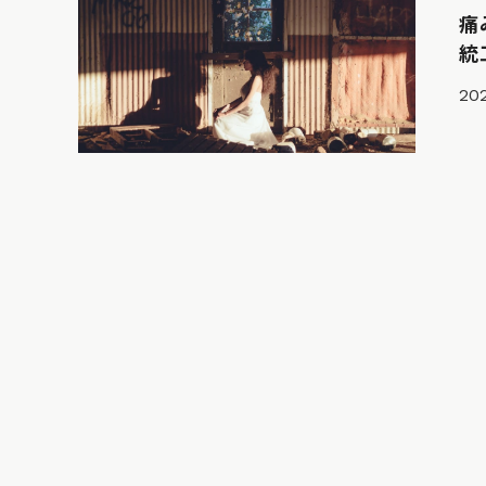
痛
統
202