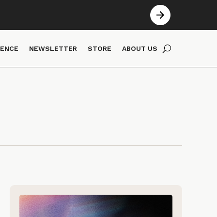
IENCE
NEWSLETTER
STORE
ABOUT US