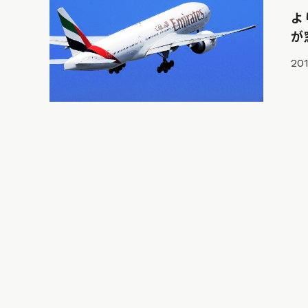
よ
が
201