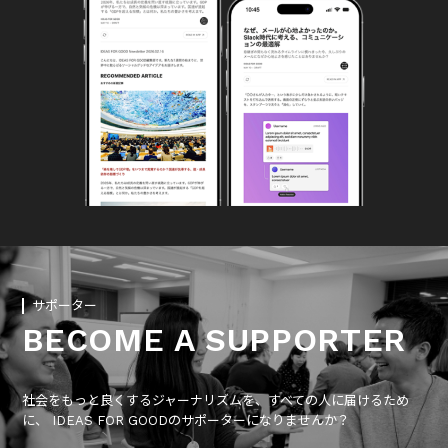
サポーター
BECOME A SUPPORTER
社会をもっと良くするジャーナリズムを、すべての人に届けるため
に、 IDEAS FOR GOODのサポーターになりませんか？