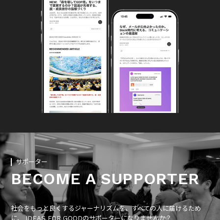
サポーター
BECOME A SUPPORTER
社会をもっと良くするジャーナリズムを、すべての人に届けるため
に、 IDEAS FOR GOODのサポーターになりませんか？