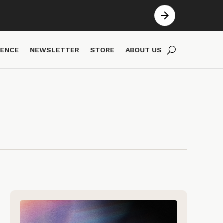
IENCE
NEWSLETTER
STORE
ABOUT US