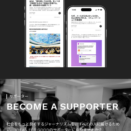
サポーター
BECOME A SUPPORTER
社会をもっと良くするジャーナリズムを、すべての人に届けるため
に、 IDEAS FOR GOODのサポーターになりませんか？