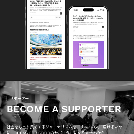
サポーター
BECOME A SUPPORTER
社会をもっと良くするジャーナリズムを、すべての人に届けるため
に、 IDEAS FOR GOODのサポーターになりませんか？