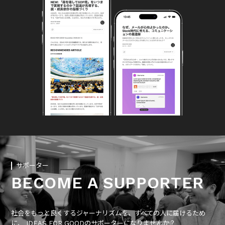
サポーター
BECOME A SUPPORTER
社会をもっと良くするジャーナリズムを、すべての人に届けるため
に、 IDEAS FOR GOODのサポーターになりませんか？