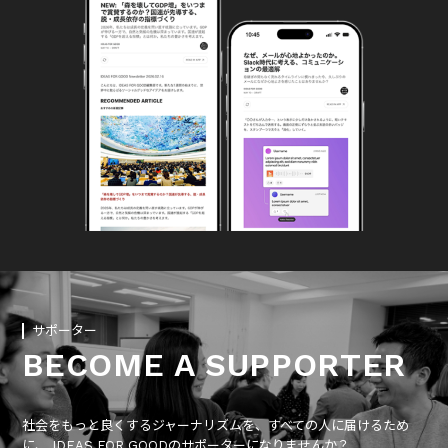
サポーター
BECOME A SUPPORTER
社会をもっと良くするジャーナリズムを、すべての人に届けるため
に、 IDEAS FOR GOODのサポーターになりませんか？