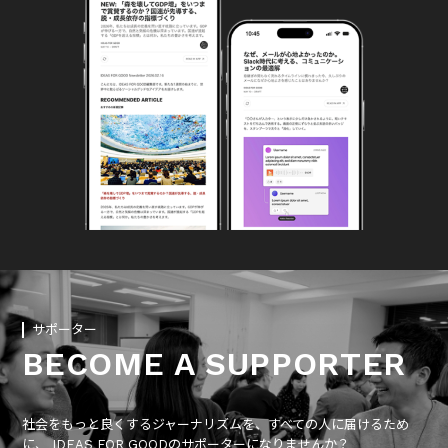
サポーター
BECOME A SUPPORTER
社会をもっと良くするジャーナリズムを、すべての人に届けるため
に、 IDEAS FOR GOODのサポーターになりませんか？