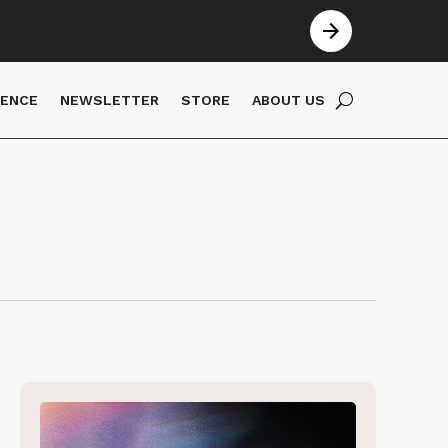
IENCE
NEWSLETTER
STORE
ABOUT US