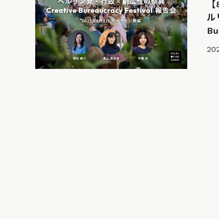
【
ル
Bu
202