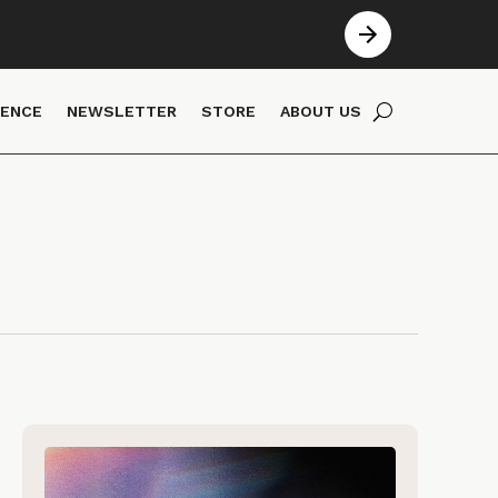
IENCE
NEWSLETTER
STORE
ABOUT US