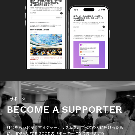
サポーター
BECOME A SUPPORTER
社会をもっと良くするジャーナリズムを、すべての人に届けるため
に、 IDEAS FOR GOODのサポーターになりませんか？