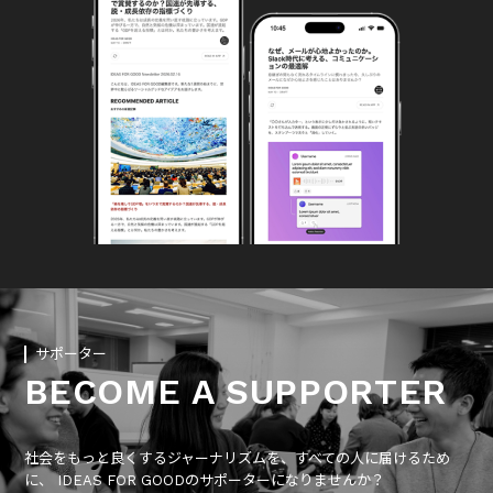
サポーター
BECOME A SUPPORTER
社会をもっと良くするジャーナリズムを、すべての人に届けるため
に、 IDEAS FOR GOODのサポーターになりませんか？