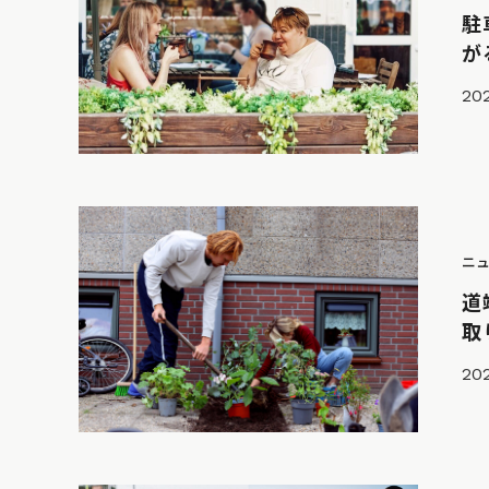
駐
が
202
ニ
道
取
202