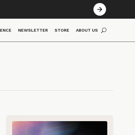
IENCE
NEWSLETTER
STORE
ABOUT US