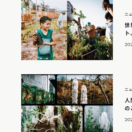
ニ
世
ト
202
ニ
人
の
202