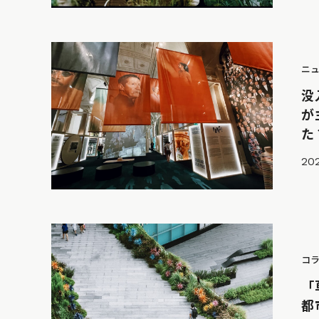
ニ
没
が
た
202
コ
「
都