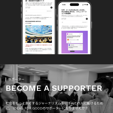
サポーター
BECOME A SUPPORTER
社会をもっと良くするジャーナリズムを、すべての人に届けるため
に、 IDEAS FOR GOODのサポーターになりませんか？