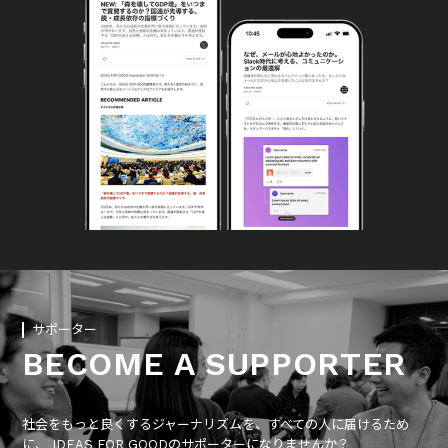
サポーター
BECOME A SUPPORTER
社会をもっと良くするジャーナリズムを、すべての人に届けるため
に、 IDEAS FOR GOODのサポーターになりませんか？