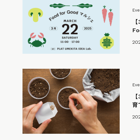
Eve
【
Fo
202
Eve
【
育
202