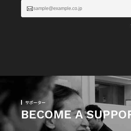

サポーター
BECOME A SUPPO