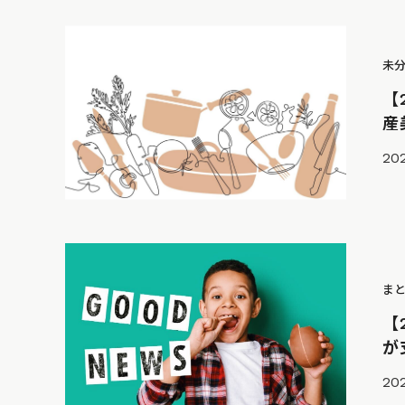
未
【
産
20
ま
【
が
20