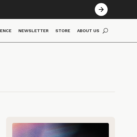
IENCE
NEWSLETTER
STORE
ABOUT US