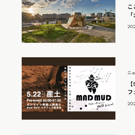
こ
「
202
ニ
【
フ
202