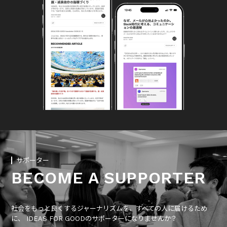
サポーター
BECOME A SUPPORTER
社会をもっと良くするジャーナリズムを、すべての人に届けるため
に、 IDEAS FOR GOODのサポーターになりませんか？