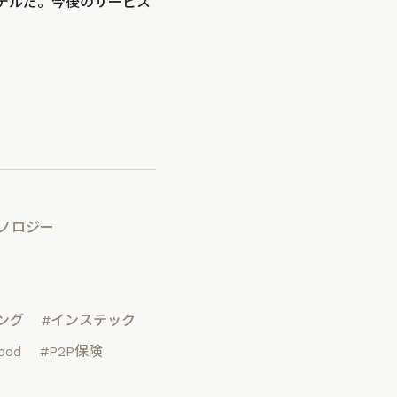
デルだ。今後のサービス
クノロジー
ング
#インステック
Good
#P2P保険