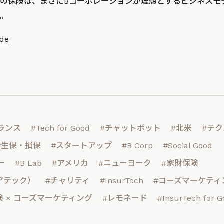
の保険は、まさにBコーポレーションが理想とするビジネスモ
。
de
ランス
#Tech for Good
#チャットボット
#北米
#テ
#生保・損保
#スタートアップ
#B Corp
#Social Good
ー
#B Lab
#アメリカ
#ニューヨーク
#家財保険
ュアテック）
#チャリティ
#InsurTech
#コーズマーケティ
保険 × コーズマーケティング
#レモネード
#InsurTech for 