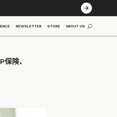
IENCE
NEWSLETTER
STORE
ABOUT US
P2P保険、