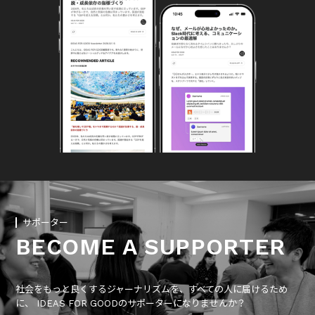
サポーター
BECOME A SUPPORTER
社会をもっと良くするジャーナリズムを、すべての人に届けるため
に、 IDEAS FOR GOODのサポーターになりませんか？