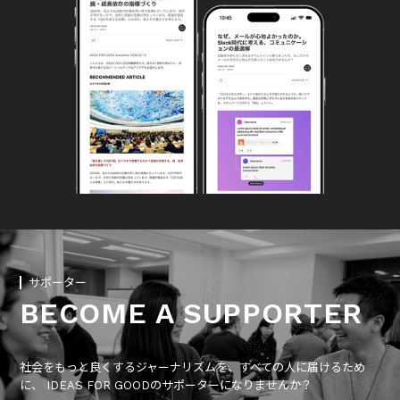
サポーター
BECOME A SUPPORTER
社会をもっと良くするジャーナリズムを、すべての人に届けるため
に、 IDEAS FOR GOODのサポーターになりませんか？