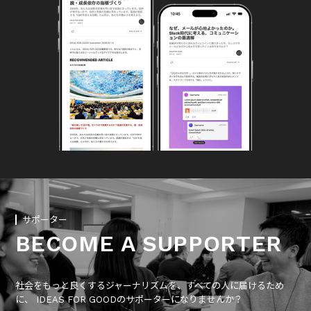
サポーター
BECOME A SUPPORTER
社会をもっと良くするジャーナリズムを、すべての人に届けるため
に、 IDEAS FOR GOODのサポーターになりませんか？